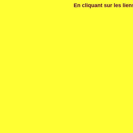
En cliquant sur les lie